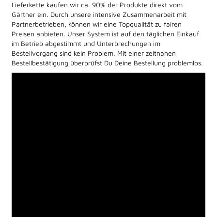
Lieferkette kaufen wir ca. 90% der Produkte direkt vom
Gärtner ein. Durch unsere intensive Zusammenarbeit mit
Partnerbetrieben, können wir eine Topqualität zu fairen
Preisen anbieten. Unser System ist auf den täglichen Einkauf
im Betrieb abgestimmt und Unterbrechungen im
Bestellvorgang sind kein Problem. Mit einer zeitnahen
Bestellbestätigung überprüfst Du Deine Bestellung problemlos.