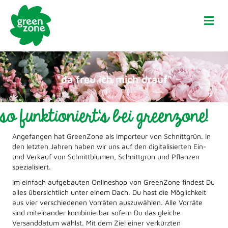
Na
"da freu ich mich drauf"
so funktioniert‘s bei greenzone!
Angefangen hat GreenZone als Importeur von Schnittgrün. In
den letzten Jahren haben wir uns auf den digitalisierten Ein-
und Verkauf von Schnittblumen, Schnittgrün und Pflanzen
spezialisiert.
Im einfach aufgebauten Onlineshop von GreenZone findest Du
alles übersichtlich unter einem Dach. Du hast die Möglichkeit
aus vier verschiedenen Vorräten auszuwählen. Alle Vorräte
sind miteinander kombinierbar sofern Du das gleiche
Versanddatum wählst. Mit dem Ziel einer verkürzten