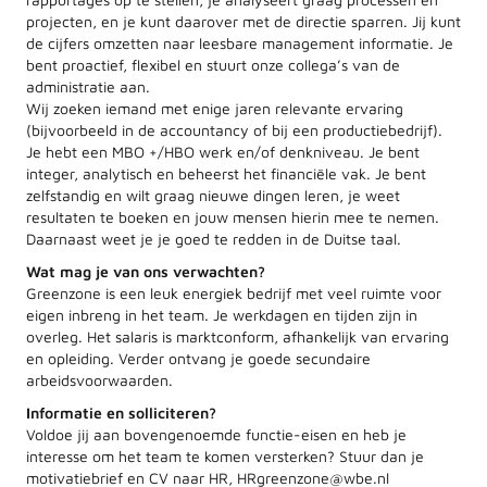
projecten, en je kunt daarover met de directie sparren. Jij kunt
de cijfers omzetten naar leesbare management informatie. Je
bent proactief, flexibel en stuurt onze collega’s van de
administratie aan.
Wij zoeken iemand met enige jaren relevante ervaring
(bijvoorbeeld in de accountancy of bij een productiebedrijf).
Je hebt een MBO +/HBO werk en/of denkniveau. Je bent
integer, analytisch en beheerst het financiële vak. Je bent
zelfstandig en wilt graag nieuwe dingen leren, je weet
resultaten te boeken en jouw mensen hierin mee te nemen.
Daarnaast weet je je goed te redden in de Duitse taal.
Wat mag je van ons verwachten?
Greenzone is een leuk energiek bedrijf met veel ruimte voor
eigen inbreng in het team. Je werkdagen en tijden zijn in
overleg. Het salaris is marktconform, afhankelijk van ervaring
en opleiding. Verder ontvang je goede secundaire
arbeidsvoorwaarden.
Informatie en solliciteren?
Voldoe jij aan bovengenoemde functie-eisen en heb je
interesse om het team te komen versterken? Stuur dan je
motivatiebrief en CV naar HR, HRgreenzone@wbe.nl