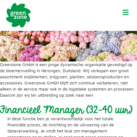
Me
Vacature
Greenzone GmbH is een jonge dynamische organisatie gevestigd op
de bloemenveiling in Herongen, Duitsland. Wij verkopen een groot
assortiment snijbloemen, snijgroen, planten, seizoensproducten en
accessoires. Greenzone GmbH blijft zich continue verbeteren, niet
alleen in de service maar ook in de logistieke systemen en processen.
Daarom zijn wij ter uitbreiding op zoek naar een:
Financieel Manager (32-40 uur)
In deze functie ben je verantwoordelijk voor het totale
financiële proces, de inrichting en de uitvoering van de
dataverwerking. Je vindt het leuk om management
rapportages op te stellen, je analyseert graag processen en