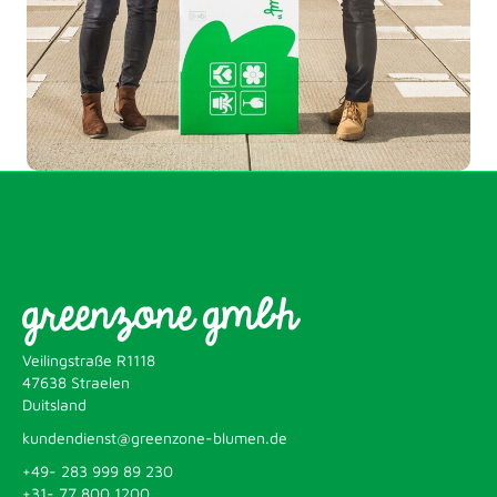
greenzone gmbh
Veilingstraße R1118
47638 Straelen
Duitsland
kundendienst@greenzone-blumen.de
+49- 283 999 89 230
+31- 77 800 1200