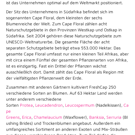
ist das Unternehmen optimal auf dem Weltmarkt positioniert.
Der Sitz des Unternehmens in Südafrika befindet sich im
sogenannten Cape Floral, dem kleinsten der sechs
Blumenreiche der Welt. Zum Cape Floral zählen acht
Naturschutzgebiete in den Provinzen Westkap und Ostkap in
Südafrika. Seit 2004 gehören diese Naturschutzgebiete zum
UNESCO-Weltnaturerbe. Die gesamte Fläche der acht
separaten Schutzgebiete beträgt etwa 553.000 Hektar. Das
gesamte Cape Floral umfasst nur einen kleinen Teil Afrikas, aber
mit circa einem Fünftel der gesamten Pflanzenarten von Afrika,
ist es einzigartig. Fast ein Drittel der Pflanzen wächst
ausschließlich dort. Damit zählt das Cape Floral als Region mit
der vielfältigsten Pflanzenwelt der Erde.
Zusammen mit anderen Gärtnern kultiviert FreshCap 250
verschiedene Sorten an Blumen. Auf 63 Hektar Land werden
unter anderem verschiedene
Sorten
Protea
,
Leucadendron
,
Leucospermum
(Nadelkissen),
Ca
pe
Greens
,
Erica
,
Chamelaucium
(Waxflower),
Banksia
,
Serruria
(Bl
ushing Brides) und Trockenblumen angebaut. Außerdem ein
umfangreiches Sortiment an anderen Exoten und Mix-Sträußen